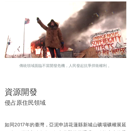
傳統領域面臨不當開發危機，人民發起抗爭捍衛權利 。
資源開發
侵占原住民領域
如同2017年的臺灣，亞泥申請花蓮縣新城山礦場礦權展延