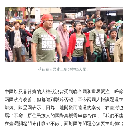
菲律賓人民走上街頭捍衛人權。
中國以及菲律賓的人權狀況皆受到聯合國和世界關注，呼籲
兩國政府改善，但都遭到駁斥否認，至今兩國人權議題還在
燃燒。陳旻園表示，因為土地開發而迫遷的案例，在臺灣也
層出不窮，原住民族人的國際奧援需串聯合作，「我們不能
在臺灣關起門來什麼都不做，面對國際問題必須要主動伸出