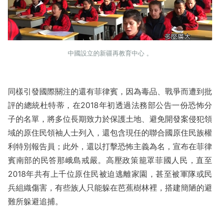
中國設立的新疆再教育中心 。
同樣引發國際關注的還有菲律賓，因為毒品、戰爭而遭到批
評的總統杜特蒂，在2018年初透過法務部公告一份恐怖分
子的名單，將多位長期致力於保護土地、避免開發案侵犯領
域的原住民領袖人士列入，還包含現任的聯合國原住民族權
利特別報告員；此外，還以打擊恐怖主義為名，宣布在菲律
賓南部的民答那峨島戒嚴。高壓政策籠罩菲國人民，直至
2018年共有上千位原住民被迫逃離家園，甚至被軍隊或民
兵組織傷害，有些族人只能躲在芭蕉樹林裡，搭建簡陋的避
難所躲避追捕。